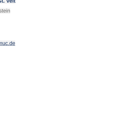
t. Veit
stein
bmuc.de