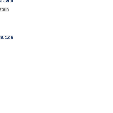
t. Veit
stein
bmuc.de